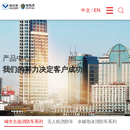
中文
/
EN


关于格拉曼
新闻资讯
产品中心
研发与定制
我们的服务
招贤纳士
企业介绍
公司新闻
城市主战消防车系列
研发能力
服务介绍
公司招聘
发展历程
无人机消防车
产品定制
服务案例
应聘须知
组织结构
水罐泡沫消防车系列
销售网络
应聘登记
产品中心
企业文化
举高喷射车系列
售后网络
我们的努力决定客户成功
公司荣誉
特种车系列
在线留言
消防机器人系列
城市主战消防车系列
无人机消防车
水罐泡沫消防车系列