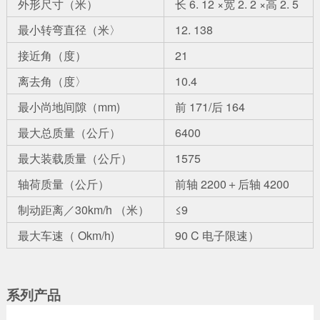
外形尺寸（米）
长 6. 12 ×宽 2. 2 ×高 2. 5
最小转弯直径（米〉
12. 138
接近角（度）
21
离去角（度〉
10.4
最小尚地间隙（mm)
前 171/后 164
最大总质量（公斤）
6400
最大装载质量（公斤）
1575
轴荷质量（公斤）
前轴 2200＋后轴 4200
制动距离／30km/h （米）
≤9
最大车速（ Okm/h)
90 C 电子限速）
系列产品