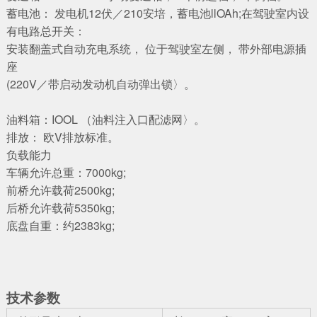
蓄电池： 发电机12伏／210安培，蓄电池llOAh;在驾驶室内设
有电路总开关：
安装翻盖式自动充电系统， 位于驾驶室左侧， 带外部电源插
座
(220V／带启动发动机自动弹出锁〉。
油料箱：IOOL （油料注入口配滤网〉。
排放： 欧V排放标准。
负载能力
车辆允许总重：7000kg;
前桥允许载荷2500kg;
后桥允许载荷5350kg;
底盘自重：约2383kg;
技术参数