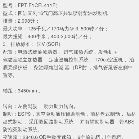
型号：FPT F1CFL411F;
型式：四缸直列16气门高压共轨喷射柴油发动机
排量：2.998升；
最大功率：125千瓦／170马力＠ 3, 500转／分；
最大扭矩：400牛米，400-3,000转／分；
3、排放标准： 国V (SCR)
配置：电热式燃油滤清器， 进气加热系统，发动机＋
驾驶室独立加热器， 定速巡航控制系统， 170cc空压机， 泊
底壳保护板， 柴油颗粒过滤 器（DP肘 ，排气管尾管左侧中
置等。
轴距：3450mm 。
转向：左侧驾驶， 动力助力转向。
制动：ESP9，真空驱动液压辅助制动，前桥盘式制动， 后桥
盘式制动， 采用双回路制动系统， 并有辅助制动器，带ABS
防抱死制动系统。
变速箱：2840.6 OD手动变速箱， 6个前进档，l个倒档。