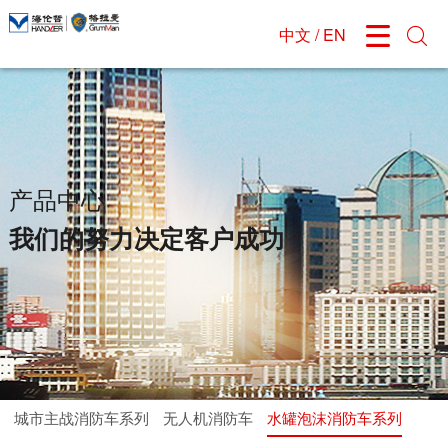
中文
/
EN


关于格拉曼
新闻资讯
产品中心
研发与定制
我们的服务
招贤纳士
企业介绍
公司新闻
城市主战消防车系列
研发能力
服务介绍
公司招聘
发展历程
无人机消防车
产品定制
服务案例
应聘须知
组织结构
水罐泡沫消防车系列
销售网络
应聘登记
产品中心
企业文化
举高喷射车系列
售后网络
我们的努力决定客户成功
公司荣誉
特种车系列
在线留言
消防机器人系列
城市主战消防车系列
无人机消防车
水罐泡沫消防车系列