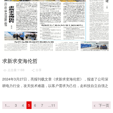
求新求变海伦哲
点击量:1188
分享


2024年3月27日，亮报刊载文章《求新求变海伦哲》，报道了公司深
耕电力行业，攻关技术难题，以客户需求为己任，走科技自立自强之
路。 网页链接为：https://epaper.sgc...
1...
3
4
5
6
7
...11
<
下一页