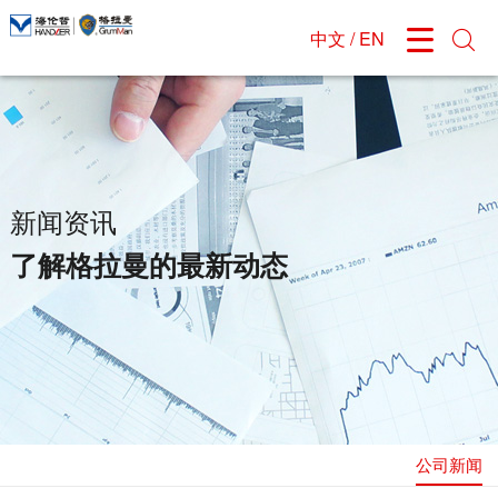
中文
/
EN


关于格拉曼
新闻资讯
产品中心
研发与定制
我们的服务
招贤纳士
企业介绍
公司新闻
城市主战消防车系列
研发能力
服务介绍
公司招聘
发展历程
无人机消防车
产品定制
服务案例
应聘须知
组织结构
水罐泡沫消防车系列
销售网络
应聘登记
新闻资讯
企业文化
举高喷射车系列
售后网络
了解格拉曼的最新动态
公司荣誉
特种车系列
在线留言
消防机器人系列
公司新闻